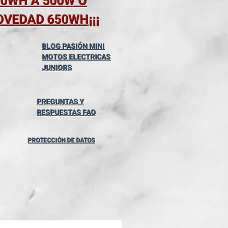
00WH A 500W O
OVEDAD 650WH¡¡¡
BLOG PASIÓN MINI
MOTOS ELECTRICAS
JUNIORS
PREGUNTAS Y
RESPUESTAS FAQ
PROTECCIÓN DE DATOS