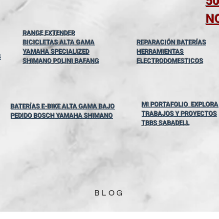
5
N
RANGE EXTENDER
BICICLETAS ALTA GAMA
REPARACIÓN BATERÍAS
YAMAHA SPECIALIZED
HERRAMIENTAS
S
SHIMANO POLINI BAFANG
ELECTRODOMESTICOS
MI PORTAFOLIO EXPLORA
BATERÍAS E-BIKE ALTA GAMA BAJO
TRABAJOS Y PROYECTOS
PEDIDO BOSCH YAMAHA SHIMANO
TBBS SABADELL
BLOG