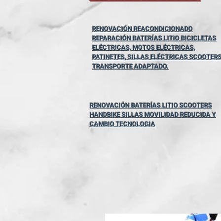
RENOVACIÓN REACONDICIONADO
REPARACIÓN BATERÍAS LITIO BICICLETAS
ELÉCTRICAS, MOTOS ELÉCTRICAS,
PATINETES, SILLAS ELÉCTRICAS SCOOTER
TRANSPORTE ADAPTADO.
RENOVACIÓN BATERÍAS LITIO SCOOTERS
HANDBIKE SILLAS MOVILIDAD REDUCIDA Y
CAMBIO TECNOLOGIA