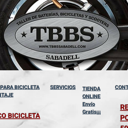
 PARA BICICLETA
SERVICIOS
CONT
TIENDA
NTAJE
ONLINE
Envío
R
Gratis¡¡¡
CO BICICLETA
P