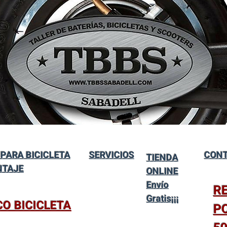
 PARA BICICLETA
SERVICIOS
CONT
TIENDA
NTAJE
ONLINE
Envío
R
Gratis¡¡¡
CO BICICLETA
P