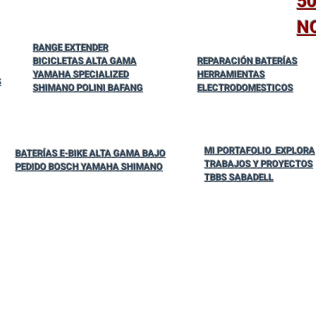
5
N
RANGE EXTENDER
BICICLETAS ALTA GAMA
REPARACIÓN BATERÍAS
YAMAHA SPECIALIZED
HERRAMIENTAS
S
SHIMANO POLINI BAFANG
ELECTRODOMESTICOS
MI PORTAFOLIO EXPLORA
BATERÍAS E-BIKE ALTA GAMA BAJO
TRABAJOS Y PROYECTOS
PEDIDO BOSCH YAMAHA SHIMANO
TBBS SABADELL