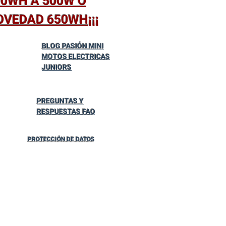
00WH A 500W O
OVEDAD 650WH¡¡¡
BLOG PASIÓN MINI
MOTOS ELECTRICAS
JUNIORS
PREGUNTAS Y
RESPUESTAS FAQ
PROTECCIÓN DE DATOS