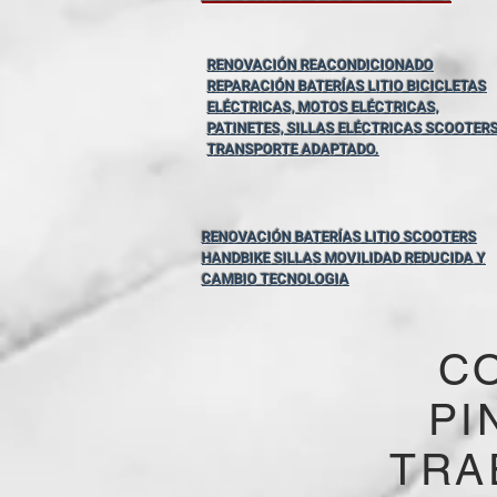
RENOVACIÓN REACONDICIONADO
REPARACIÓN BATERÍAS LITIO BICICLETAS
ELÉCTRICAS, MOTOS ELÉCTRICAS,
PATINETES, SILLAS ELÉCTRICAS SCOOTER
TRANSPORTE ADAPTADO.
RENOVACIÓN BATERÍAS LITIO SCOOTERS
HANDBIKE SILLAS MOVILIDAD REDUCIDA Y
CAMBIO TECNOLOGIA
C
PI
TRA