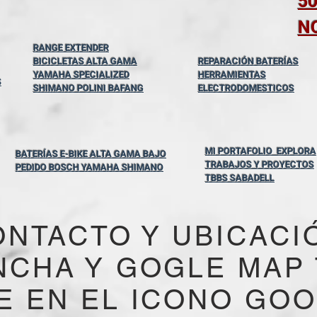
5
N
RANGE EXTENDER
BICICLETAS ALTA GAMA
REPARACIÓN BATERÍAS
YAMAHA SPECIALIZED
HERRAMIENTAS
S
SHIMANO POLINI BAFANG
ELECTRODOMESTICOS
MI PORTAFOLIO EXPLORA
BATERÍAS E-BIKE ALTA GAMA BAJO
TRABAJOS Y PROYECTOS
PEDIDO BOSCH YAMAHA SHIMANO
TBBS SABADELL
ONTACTO Y UBICACI
NCHA Y GOGLE MAP
E EN EL ICONO GO