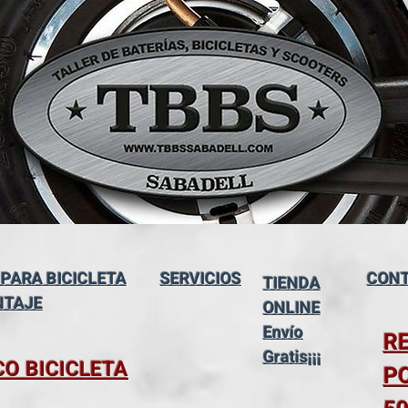
 PARA BICICLETA
SERVICIOS
CONT
TIENDA
NTAJE
ONLINE
Envío
R
Gratis¡¡¡
CO BICICLETA
P