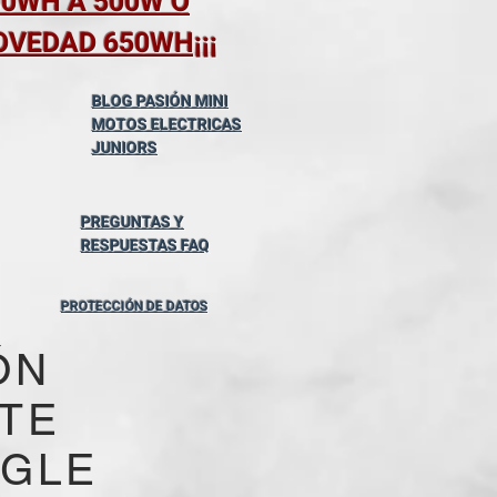
00WH A 500W O
OVEDAD 650WH¡¡¡
BLOG PASIÓN MINI
MOTOS ELECTRICAS
JUNIORS
PREGUNTAS Y
RESPUESTAS FAQ
PROTECCIÓN DE DATOS
ÓN
 TE
OGLE