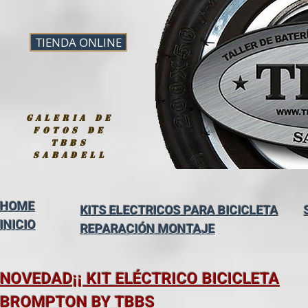
TIENDA ONLINE
galeria de
fotos de
tbbs
sabadell
HOME
KITS ELECTRICOS PARA BICICLETA
INICIO
REPARACIÓN MONTAJE
NOVEDAD¡¡ KIT ELÉCTRICO BICICLETA
BROMPTON BY TBBS