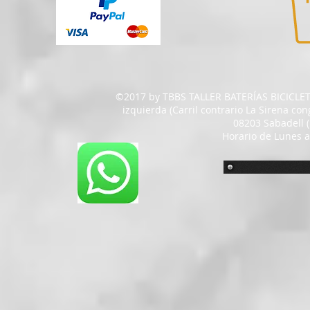
©2017 by TBBS TALLER BATERÍAS BICICLETA
izquierda (Carril contrario La Sirena con
08203 Sabadell 
Horario de Lunes a
gtag('config', 'AW-809398433');