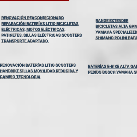
RENOVACIÓN REACONDICIONADO
RANGE EXTENDER
REPARACIÓN BATERÍAS LITIO BICICLETAS
BICICLETAS ALTA GA
ELÉCTRICAS, MOTOS ELÉCTRICAS,
YAMAHA SPECIALIZE
PATINETES, SILLAS ELÉCTRICAS SCOOTERS
SHIMANO POLINI BAF
TRANSPORTE ADAPTADO.
RENOVACIÓN BATERÍAS LITIO SCOOTERS
BATERÍAS E-BIKE ALTA G
HANDBIKE SILLAS MOVILIDAD REDUCIDA Y
PEDIDO BOSCH YAMAHA 
CAMBIO TECNOLOGIA